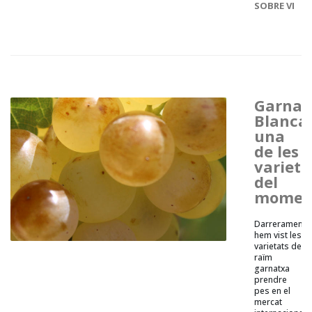
SOBRE VI
Garnat
Blanca,
una
de les
varieta
del
momen
Darrerament
hem vist les
varietats de
raïm
garnatxa
prendre
pes en el
mercat