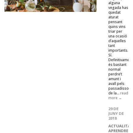
alguna
vegada has
quedat
aturat
pensant
quins vins
triar per
una ocasió
d’aquelles
tant
importants.
Sí.
Definitivament
és bastant
normal
perdre’t
amunt i
avall pels
passadissos
de la...
read
more →
29 DE
JUNY DE
2018
ACTUALITAT
APRENDRE