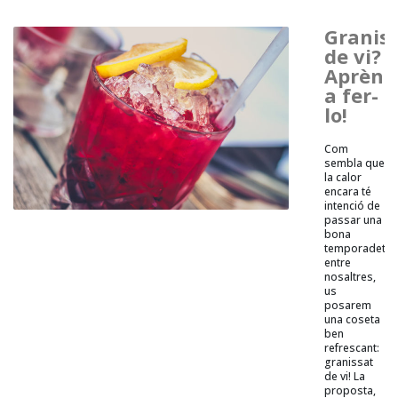
Granis
de vi?
Aprèn
a fer-
lo!
Com
sembla que
la calor
encara té
intenció de
passar una
bona
temporadeta
entre
nosaltres,
us
posarem
una coseta
ben
refrescant:
granissat
de vi! La
proposta,