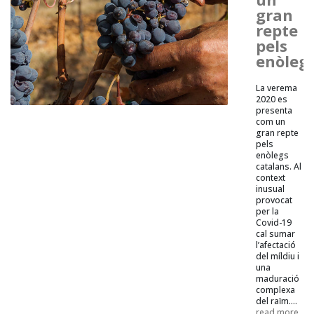
gran
repte
pels
enòleg
La verema
2020 es
presenta
com un
gran repte
pels
enòlegs
catalans. Al
context
inusual
provocat
per la
Covid-19
cal sumar
l’afectació
del míldiu i
una
maduració
complexa
del raïm....
read more