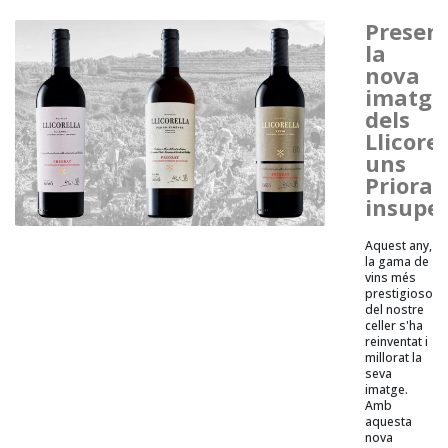
Presen
la
nova
imatge
dels
Llicorel
uns
Priorat
insupe
Aquest any,
la gama de
vins més
prestigiosos
del nostre
celler s'ha
reinventat i
millorat la
seva
imatge.
Amb
aquesta
nova