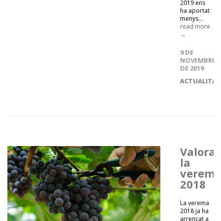
2019 ens
ha aportat
menys...
read more
→
9 DE
NOVEMBRE
DE 2019
ACTUALITAT
Valora
la
verem
2018
La verema
2018 ja ha
arrencat a