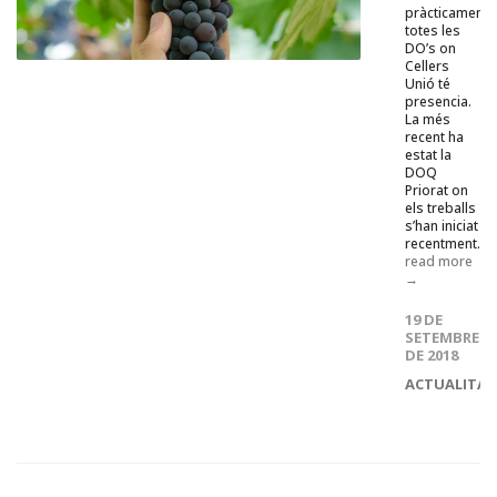
pràcticament
totes les
DO’s on
Cellers
Unió té
presencia.
La més
recent ha
estat la
DOQ
Priorat on
els treballs
s’han iniciat
recentment...
read more
→
19 DE
SETEMBRE
DE 2018
ACTUALITAT