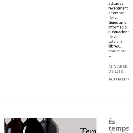
editades
recentment
a l'entorn
del vi.
Guies amb
informació i
puntuacions
de vins
catalans;
llibres...
read more
→
21 D'ABRIL
DE 2018
ACTUALITAT
És
temps