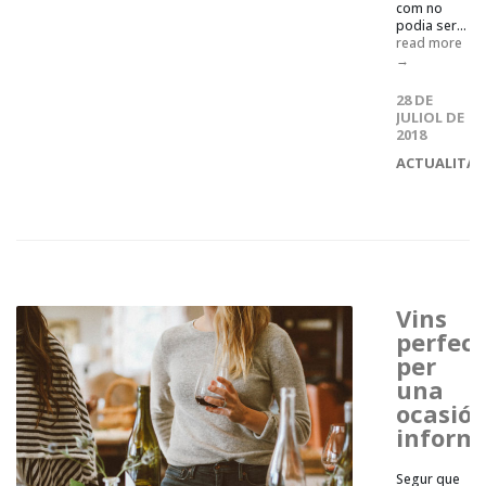
com no
podia ser...
read more
→
28 DE
JULIOL DE
2018
ACTUALITAT
Vins
perfect
per
una
ocasió
inform
Segur que