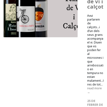
de vi i
calçots
Avui
parlarem
de
calçots...i
d’un dels
seus grans
acompanyants
el vi. Diuen
que es
poden fer
al
microones i
que
arrebossats
o en
tempura no
estan
malament...Pe
res de tot...
read more
→
25 DE
FEBRER DE