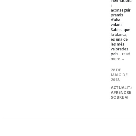
internacional
i
aconseguir
premis
d’alta
volada.
Sabíeu que
la blanca,
és una de
les més
valorades
pels...
read
more →
28 DE
MAIG DE
2018
ACTUALITAT
APRENDRE
SOBRE VI