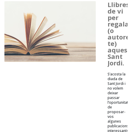
Llibres
de vi
per
regalar
(o
autoreg
te)
aquest
Sant
Jordi.
S’acosta la
diada de
Sant Jordi i
no volem
deixar
passar
l’oportunitat
de
proposar-
vos
algunes
publicacions
interessants