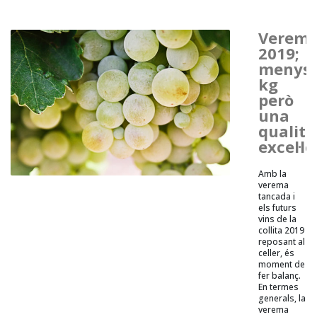
Verem
2019;
menys
kg
però
una
qualita
excel·l
Amb la
verema
tancada i
els futurs
vins de la
collita 2019
reposant al
celler, és
moment de
fer balanç.
En termes
generals, la
verema