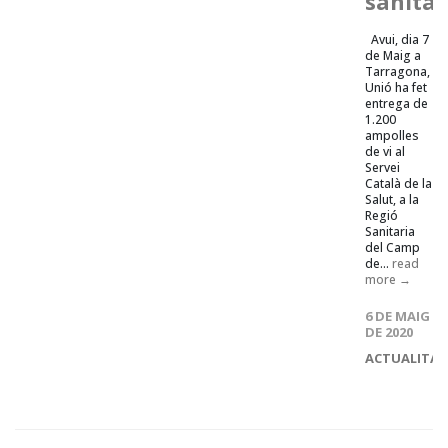
sanitar
Avui, dia 7
de Maig a
Tarragona,
Unió ha fet
entrega de
1.200
ampolles
de vi al
Servei
Català de la
Salut, a la
Regió
Sanitaria
del Camp
de...
read
more →
6 DE MAIG
DE 2020
ACTUALITAT