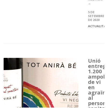
→
5 DE
SETEMBRE
DE 2020
ACTUALITAT
Unió
entreg
1.200
ampoll
de vi
en
agraïm
al
person