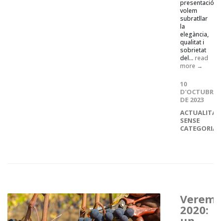
presentació,
volem
subratllar
la
elegància,
qualitat i
sobrietat
del...
read
more →
10
D'OCTUBRE
DE 2023
ACTUALITAT
SENSE
CATEGORIA
Verem
2020:
un