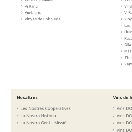
Vi Ranci
Vim
Vimblanc
Vi R
Vinyes de Poboleda
Vin
Laur
Fluir
Racó
Olla
Masi
The 
Vent
Nosaltres
Vins de 
Les Nostres Cooperatives
Vins DO
La Nostra Història
Vins D
La Nostra Gent - Missió
Vins DO
Vins DO