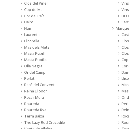
Clos del Pinell
Vin
Cop de Ma
Vins
Cor del País
DO 
Dairo
Sen
Fluir
Marque
Laurentia
Cast
Llicorella
Clos
Mas dels Mets
Clos
Masia Pubill
Clos
Masia Pubilla
Cop
Olla Negra
Cor 
Or del Camp
Dair
Perlat
Llico
Racó del Convent
Mas
Reina Elionor
Masi
Roca i Mora
Or 
Roureda
Perl
Roureda Rva
Rein
Terra Baixa
Roca
The Lazy Red Crocodile
Rou
Vents de Vilalba
Terr