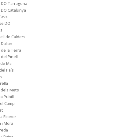
s DO Tarragona
 DO Catalunya
Cava
se DO
s
ell de Calders
 Dalian
 de la Terra
 del Pinell
 de Ma
del País
o
rella
 dels Mets
a Pubill
del Camp
at
a Elionor
 i Mora
reda
a Baixa