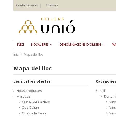
Contacteu-nos
Sitemap
INICI
NOSALTRES
DENOMINACIONS D'ORIGEN
M
Inici
Mapa del lloc
Mapa del lloc
Les nostres ofertes
Categorie
Nous productes
Inici
Marques
Denomi
Castell de Calders
Vins
Clos Dalian
Vin
Clos de la Terra
Vins