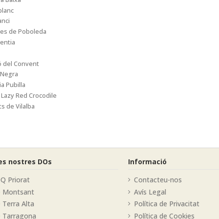
blanc
anci
yes de Poboleda
entia
 del Convent
 Negra
a Pubilla
Lazy Red Crocodile
s de Vilalba
les nostres DOs
Informació
Q Priorat
Contacteu-nos
O Montsant
Avís Legal
 Terra Alta
Política de Privacitat
 Tarragona
Política de Cookies