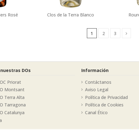
ders Rosé
Clos de la Terra Blanco
Rour
1
2
3
 nuestras DOs
Información
OC Priorat
Contáctanos
DO Montsant
Aviso Legal
O Terra Alta
Política de Privacidad
DO Tarragona
Política de Cookies
O Catalunya
Canal Ético
a