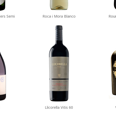
ders Semi
Roca i Mora Blanco
Rou
t
Llicorella Vitis 60