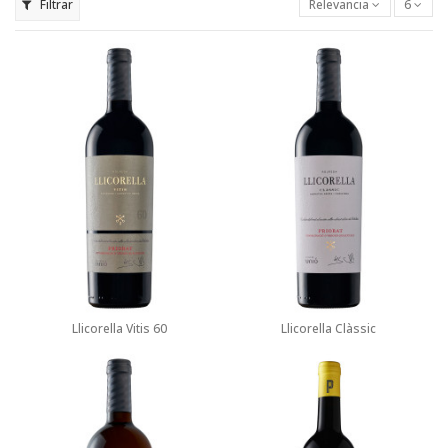
Filtrar
Relevancia
6
Llicorella Vitis 60
Llicorella Clàssic