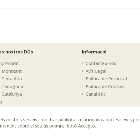
les nostres DOs
Informació
Q Priorat
Contacteu-nos
O Montsant
Avís Legal
 Terra Alta
Política de Privacitat
 Tarragona
Política de Cookies
 Catalunya
Canal ètic
a
r els nostres serveis i mostrar publicitat relacionada amb les seves pr
sentiment sobre el seu ús premi el botó Accepto.