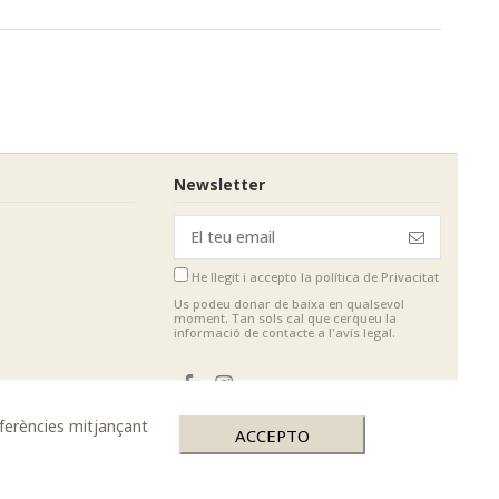
Newsletter
He llegit i accepto
la política de Privacitat
Us podeu donar de baixa en qualsevol
moment. Tan sols cal que cerqueu la
informació de contacte a l'avís legal.
eferències mitjançant
ACCEPTO