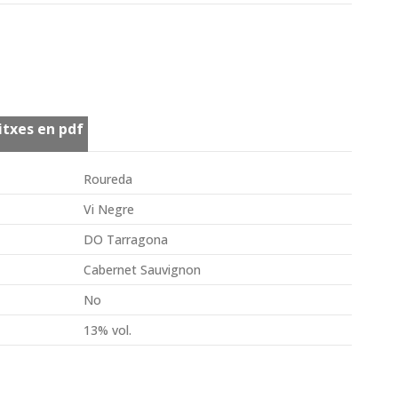
itxes en pdf
Roureda
Vi Negre
DO Tarragona
Cabernet Sauvignon
No
13% vol.